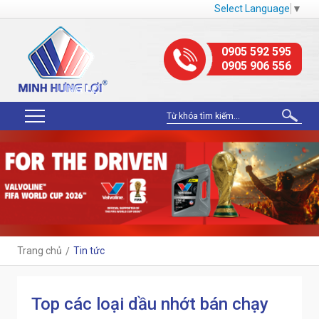
Select Language
▼
0905 592 595
0905 906 556
Trang chủ
Tin tức
Top các loại dầu nhớt bán chạy