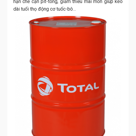
hạn chế cặn pít-tông, giảm thiểu mài mòn giúp kéo
dài tuổi thọ động cơ tuốc-bô…