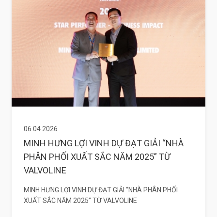
06 04 2026
MINH HƯNG LỢI VINH DỰ ĐẠT GIẢI “NHÀ
PHÂN PHỐI XUẤT SẮC NĂM 2025” TỪ
VALVOLINE
MINH HƯNG LỢI VINH DỰ ĐẠT GIẢI “NHÀ PHÂN PHỐI
XUẤT SẮC NĂM 2025” TỪ VALVOLINE