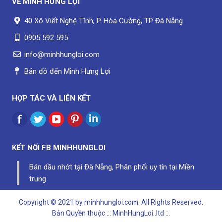
VỀ
MINH HƯNG LỢI
40 Xô Viết Nghệ Tĩnh, P. Hòa Cường, TP Đà Nẵng
0905 592 595
info@minhhungloi.com
Bản đồ đến Minh Hưng Lợi
HỢP TÁC VÀ LIÊN KẾT
KẾT NỐI FB
MINHHUNGLOI
Bán dầu nhớt tại Đà Nẵng, Phân phối uy tín tại Miền
trung
Copyright © 2021 by minhhungloi.com. All Rights Reserved.
Bản Quyền thuộc
.:: MinhHungLoi..ltd ::.