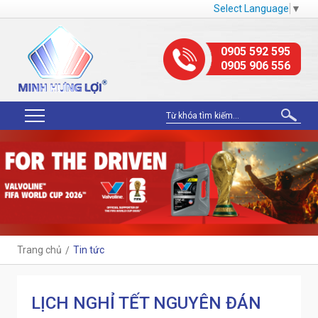
Select Language
▼
0905 592 595
0905 906 556
Trang chủ
Tin tức
LỊCH NGHỈ TẾT NGUYÊN ĐÁN