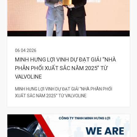
06 04 2026
MINH HƯNG LỢI VINH DỰ ĐẠT GIẢI “NHÀ
PHÂN PHỐI XUẤT SẮC NĂM 2025” TỪ
VALVOLINE
MINH HƯNG LỢI VINH DỰ ĐẠT GIẢI “NHÀ PHÂN PHỐI
XUẤT SẮC NĂM 2025” TỪ VALVOLINE