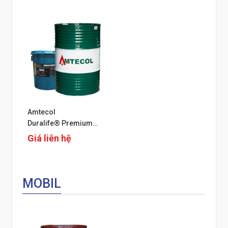
Amtecol
Duralife® Premium
anti-wear
Giá liên hệ
R&O Hydraulic oils
MOBIL