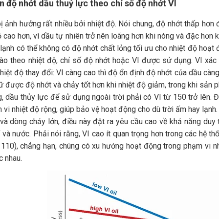
 độ nhớt dầu thuỷ lực theo chỉ số độ nhớt VI
ị ảnh hưởng rất nhiều bởi nhiệt độ. Nói chung, độ nhớt thấp hơn
ộ cao hơn, vì dầu tự nhiên trở nên loãng hơn khi nóng và đặc hơn 
 lạnh có thể không có độ nhớt chất lỏng tối ưu cho nhiệt độ hoạt
ào theo nhiệt độ, chỉ số độ nhớt hoặc VI được sử dụng. VI xác
nhiệt độ thay đổi: VI càng cao thì độ ổn định độ nhớt của dầu càn
ữ được độ nhớt và chảy tốt hơn khi nhiệt độ giảm, trong khi sản 
, dầu thủy lực để sử dụng ngoài trời phải có VI từ 150 trở lên.
vi nhiệt độ rộng, giúp bảo vệ hoạt động cho dù trời ấm hay lạnh.
và dòng chảy lớn, điều này đặt ra yêu cầu cao về khả năng duy t
 và nước. Phải nói rằng, VI cao ít quan trọng hơn trong các hệ t
110), chẳng hạn, chúng có xu hướng hoạt động trong phạm vi nh
c nhau.