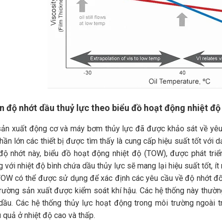
n độ nhớt dầu thuỷ lực theo biểu đồ hoạt động nhiệt đ
sản xuất động cơ và máy bơm thủy lực đã được khảo sát về yê
hần lớn các thiết bị được tìm thấy là cung cấp hiệu suất tốt với
độ nhớt này, biểu đồ hoạt động nhiệt độ (TOW), được phát triể
 với nhiệt độ bình chứa dầu thủy lực sẽ mang lại hiệu suất tốt, ít
OW có thể được sử dụng để xác định các yêu cầu về độ nhớt đối v
rường sản xuất được kiểm soát khí hậu. Các hệ thống này thườn
 dầu. Các hệ thống thủy lực hoạt động trong môi trường ngoài 
 quả ở nhiệt độ cao và thấp.