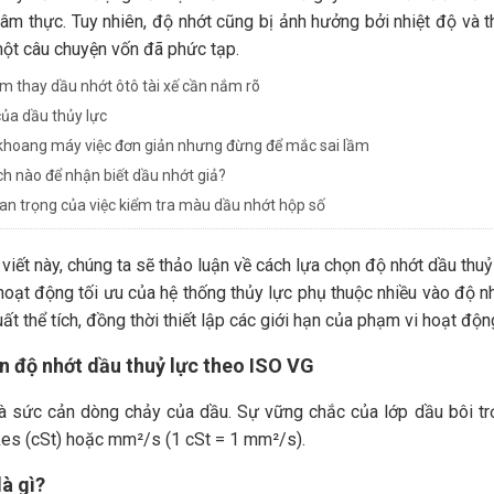
xâm thực. Tuy nhiên, độ nhớt cũng bị ảnh hưởng bởi nhiệt độ và 
ột câu chuyện vốn đã phức tạp.
ểm thay dầu nhớt ôtô tài xế cần nắm rõ
của dầu thủy lực
khoang máy việc đơn giản nhưng đừng để mắc sai lầm
h nào để nhận biết dầu nhớt giả?
n trọng của việc kiểm tra màu dầu nhớt hộp số
 viết này, chúng ta sẽ thảo luận về cách lựa chọn độ nhớt dầu thuỷ
oạt động tối ưu của hệ thống thủy lực phụ thuộc nhiều vào độ nh
uất thể tích, đồng thời thiết lập các giới hạn của phạm vi hoạt độn
n độ nhớt dầu thuỷ lực theo ISO VG
là sức cản dòng chảy của dầu. Sự vững chắc của lớp dầu bôi tr
es (cSt) hoặc mm²/s (1 cSt = 1 mm²/s).
à gì?