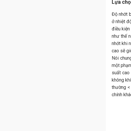
Lựa chọn
Độ nhớt b
ở nhiệt đ
điều kiện
như thế n
nhớt khi 
cao sẽ gi
Nói chung
một phạm 
suất cao 
không khí
thường < 
chính khá