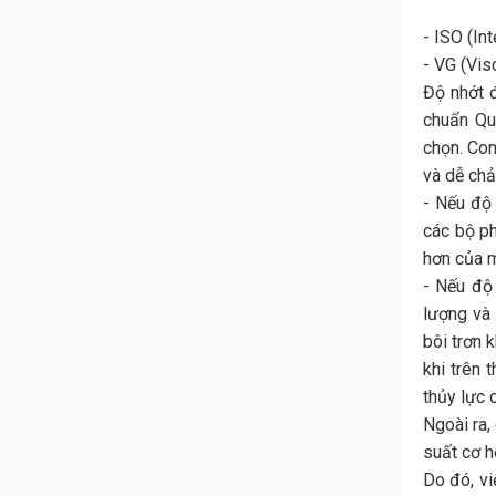
- ISO (In
- VG (Vis
Độ nhớt 
chuẩn Qu
chọn. Con
và dễ chả
- Nếu độ 
các bộ ph
hơn của 
- Nếu độ
lượng và 
bôi trơn 
khi trên 
thủy lực 
Ngoài ra,
suất cơ h
Do đó, vi