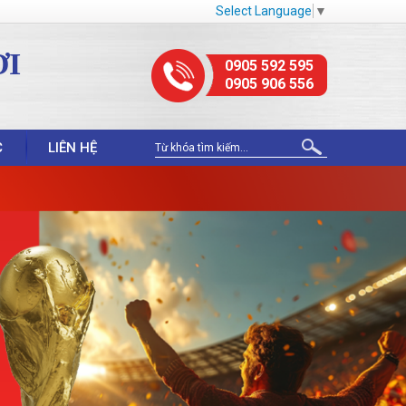
Select Language
▼
ỢI
0905 592 595
0905 906 556
C
LIÊN HỆ