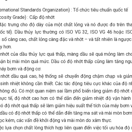
ternational Standards Organization) : Tổ chức tiêu chuẩn quốc tế
cosity Grade) : Cấp độ nhớt
đặc trưng cho độ dày của một chất lỏng và nó được đo trên t
ốc tế). Dầu thủy lực thường có ISO VG 32, ISO VG 46 hoặc IS
 số càng cao, chất lỏng càng đặc và nhớt – và tất nhiên là ngược 
y hơn.
nhớt của dầu thủy lực quá thấp, màng dầu sẽ quá mỏng làm cho k
ận bị mài mòn quá mức. Dầu có độ nhớt thấp cũng làm tăng nguy c
máy bơm và động cơ.
 nhớt dầu quá cao, hệ thống sẽ chuyển động chậm chạp và giảm 
sinh nhiệt không cần thiết. Các tác động tiêu cực khác của độ nh
không đủ. Có một quan niệm sai lầm phổ biến rằng giảm độ nhớt d
thực tế, độ nhớt cao hơn có thể dẫn đến giảm nhiệt độ vận hành
có độ nhớt quá thấp sẽ làm giảm hiệu suất thể tích của máy bơm v
 dầu có độ nhớt thấp có thể dẫn đến tăng ma sát và mài mòn bơm.
ọc kém, các vấn đề khởi động và mài mòn do xâm thực.
ệc lựa chọn chất lòng thích hợp liên quan đến việc tối ưu hóa độ