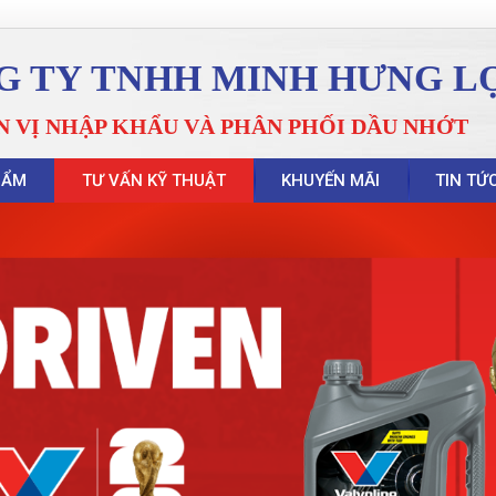
G TY TNHH MINH HƯNG L
N VỊ NHẬP KHẨU VÀ PHÂN PHỐI DẦU NHỚT
HẨM
TƯ VẤN KỸ THUẬT
KHUYẾN MÃI
TIN TỨ