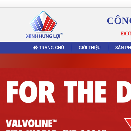
CÔN
ĐƠ
TRANG CHỦ
GIỚI THIỆU
SẢN P