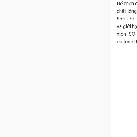
Để chọn d
chất lỏng
65ºC. So 
và giới h
mòn ISO V
ưu trong 