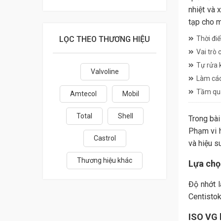
nhiệt và 
tạp cho m
LỌC THEO THƯƠNG HIỆU
Thời đi
Vai trò 
Tự rửa 
Valvoline
Làm các
Tầm qua
Amtecol
Mobil
Total
Shell
Trong bài
Phạm vi h
Castrol
và hiệu s
Thương hiệu khác
Lựa chọ
Độ nhớt 
Centistok
ISO VG l