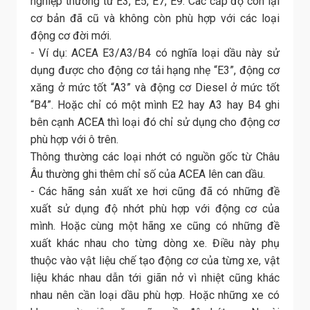
nghiệp thường từ E3, E5, E7, E9. Các cấp độ còn lại
cơ bản đã cũ và không còn phù hợp với các loại
động cơ đời mới.
- Ví dụ: ACEA E3/A3/B4 có nghĩa loại dầu này sử
dụng được cho động cơ tải hạng nhẹ “E3”, động cơ
xăng ở mức tốt “A3” và động cơ Diesel ở mức tốt
“B4”. Hoặc chỉ có một mình E2 hay A3 hay B4 ghi
bên cạnh ACEA thì loại đó chỉ sử dụng cho động cơ
phù hợp với ô trên.
Thông thường các loại nhớt có nguồn gốc từ Châu
Âu thường ghi thêm chỉ số của ACEA lên can dầu.
- Các hãng sản xuất xe hơi cũng đã có những đề
xuất sử dụng độ nhớt phù hợp với động cơ của
mình. Hoặc cùng một hãng xe cũng có những đề
xuất khác nhau cho từng dòng xe. Điều này phụ
thuộc vào vật liệu chế tạo động cơ của từng xe, vật
liệu khác nhau dẫn tới giãn nở vì nhiệt cũng khác
nhau nên cần loại dầu phù hợp. Hoặc những xe có