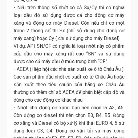
- Nếu trên thông số nhớt có cả Sx/Cy thì có nghĩa
loại dầu đó sử dụng được cả cho động cơ máy
xăng và động cơ máy Diesel. Còn nếu chỉ có một
trong 2 thông số thì Sx (chỉ sử dụng cho động cơ
máy xăng) hoặc Cy ( chỉ sử dụng cho máy Diesel).
Ví dụ: API SN/CF có nghĩa là loại nhớt này có phẩm
cấp dầu cho máy xăng rất cao “SN” và sử dụng
được cho cả máy dầu ở mức trung bình “CF”.
- ACEA (Hiệp hội các nhà sản xuất xe ô tô Châu Âu ):
Các sản phẩm dầu nhớt có xuất xứ từ Châu Âu hoặc
sản xuất theo tiêu chuẩn của hãng xe Châu Âu
thường có thêm chỉ số ACEA để phân biệt cấp độ và
dùng cho các động cơ khác nhau.
- Nhớt cho động cơ xăng bạn nên chọn là A3, A5.
Còn động cơ diesel thì nên chọn B3, B4, B5. Động
cơ xăng và Diesel có bộ xử lý khí thải EURO 4, 5 sử
dụng loại C3, C4. Động cơ vận tải và máy công