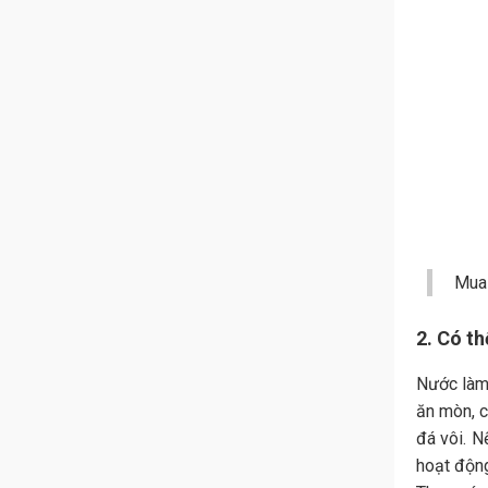
Mu
2. Có t
Nước làm 
ăn mòn, c
đá vôi. N
hoạt độn