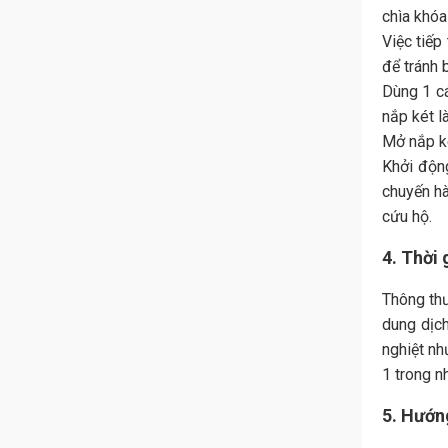
chìa khóa 
Việc tiếp
để tránh 
Dùng 1 cá
nắp két l
Mở nắp ké
Khởi động
chuyến hà
cứu hộ.
4. Thời
Thông thư
dung dịch
nghiệt nh
1 trong n
5. Hướn