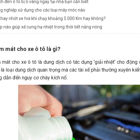
h đèn ô tô bị ố vàng ngay tại nhà bạn cần biết
g nghiệp sử dụng cho các loại máy móc nào
thay nhớt xe hơi khi chạy khoảng 5.000 Km hay không?
p nào giúp xế cưng hạ nhiệt trong thời tiết nắng nóng
m mát cho xe ô tô là gì?
mát cho xe ô tô là dung dịch có tác dụng 'giải nhiệt' cho động c
 là loại dung dịch quan trọng mà các tài xế phải thường xuyên ki
g dẫn đến nguy cơ cháy kích nổ.