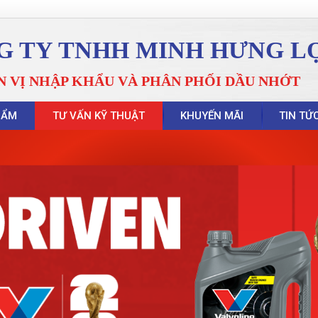
G TY TNHH MINH HƯNG L
N VỊ NHẬP KHẨU VÀ PHÂN PHỐI DẦU NHỚT
HẨM
TƯ VẤN KỸ THUẬT
KHUYẾN MÃI
TIN TỨ