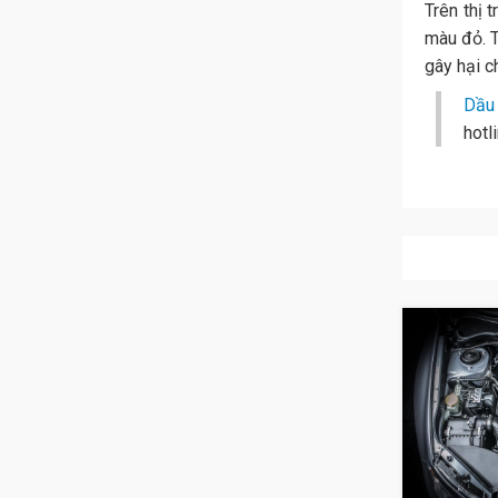
Trên thị 
màu đỏ. T
gây hại c
Dầu 
hotl