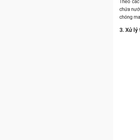
Theo các
chứa nước
chóng man
3. Xử lý