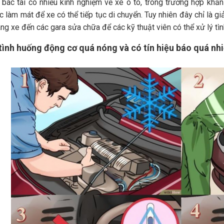
 bác tài có nhiều kinh nghiệm về xe ô tô, trong trường hợp kh
 làm mát để xe có thể tiếp tục di chuyển. Tuy nhiên đây chỉ là gi
g xe đến các gara sửa chữa để các kỹ thuật viên có thể xử lý tìn
 tình huống động cơ quá nóng và có tín hiệu báo quá nhi