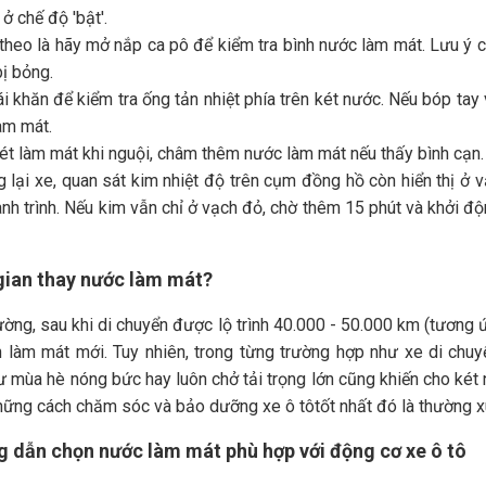
ở chế độ 'bật'.
 theo là hãy mở nắp ca pô để kiểm tra bình nước làm mát. Lưu ý
bị bỏng.
i khăn để kiểm tra ống tản nhiệt phía trên két nước. Nếu bóp ta
àm mát.
t làm mát khi nguội, châm thêm nước làm mát nếu thấy bình cạn.
 lại xe, quan sát kim nhiệt độ trên cụm đồng hồ còn hiển thị ở 
nh trình. Nếu kim vẫn chỉ ở vạch đỏ, chờ thêm 15 phút và khởi động
 gian thay nước làm mát?
ờng, sau khi di chuyển được lộ trình 40.000 - 50.000 km (tương 
 làm mát mới. Tuy nhiên, trong từng trường hợp như xe di chuyển
ư mùa hè nóng bức hay luôn chở tải trọng lớn cũng khiến cho két n
hững cách chăm sóc và bảo dưỡng xe ô tôtốt nhất đó là thường 
g dẫn chọn nước làm mát phù hợp với động cơ xe ô tô