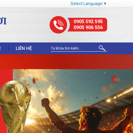
Select Language
▼
ỢI
0905 592 595
0905 906 556
C
LIÊN HỆ