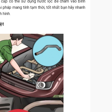
ẩn cấp có thể sử dụng nước lọc để châm vào bình
ải pháp mang tính tạm thời, tốt nhất bạn hãy nhanh
h hình.
ệt