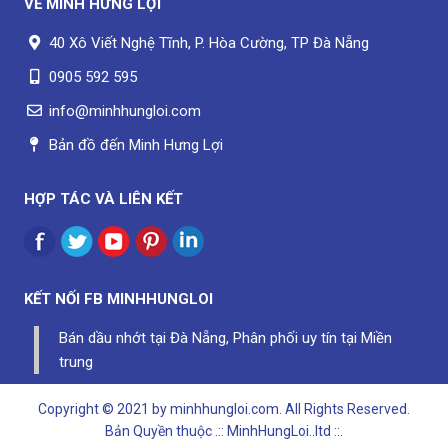
VỀ
MINH HƯNG LỢI
40 Xô Viết Nghệ Tĩnh, P. Hòa Cường, TP Đà Nẵng
0905 592 595
info@minhhungloi.com
Bản đồ đến Minh Hưng Lợi
HỢP TÁC VÀ LIÊN KẾT
KẾT NỐI FB
MINHHUNGLOI
Bán dầu nhớt tại Đà Nẵng, Phân phối uy tín tại Miền
trung
Copyright © 2021 by minhhungloi.com. All Rights Reserved.
Bản Quyền thuộc
.:: MinhHungLoi..ltd ::.