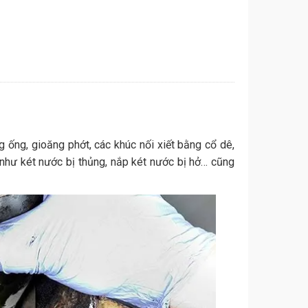
 ống, gioăng phớt, các khúc nối xiết bằng cổ dê,
 như két nước bị thủng, nắp két nước bị hở… cũng