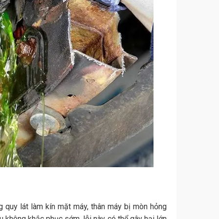
ng quy lát làm kín mặt máy, thân máy bị mòn hỏng
u không khắc phục sớm, lỗi này có thể gây hại lớn