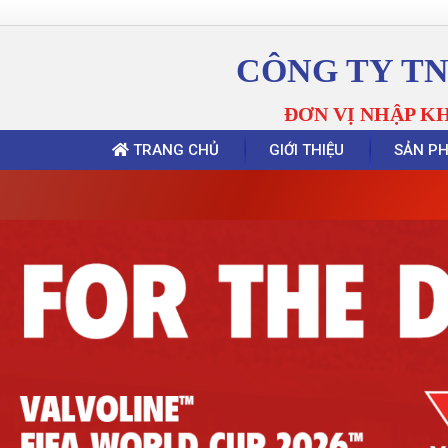
CÔNG TY T
ĐƠN VỊ NHẬP K
TRANG CHỦ
GIỚI THIỆU
SẢN P