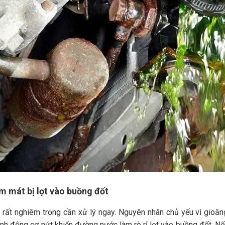
m mát bị lọt vào buồng đốt
i rất nghiêm trọng cần xử lý ngay. Nguyên nhân chủ yếu vì gioă
anh động cơ nứt khiến đường nước làm rò rỉ lọt vào buồng đốt. Nế