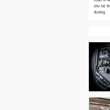
cho hệ th
đường.