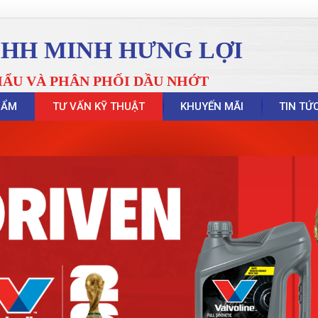
NHH MINH HƯNG LỢI
HẨU VÀ PHÂN PHỐI DẦU NHỚT
HẨM
TƯ VẤN KỸ THUẬT
KHUYẾN MÃI
TIN TỨ