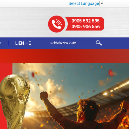
Select Language
▼
0905 592 595
0905 906 556
C
LIÊN HỆ