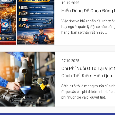
19 12 2025
Hiểu Đúng Để Chọn Đúng D
Việc đọc và hiểu nhãn dầu nhớt ô 
hay người quản lý đội xe nào cũn
hãng, bạn sẽ thấy rất nhiều...
27 10 2025
Chi Phí Nuôi Ô Tô Tại Việ
Cách Tiết Kiệm Hiệu Quả
Sở hữu ô tô là mong muốn của nh
được các chi phí đi kèm như bảo d
phí “nuôi” xe và bí quyết tiết...