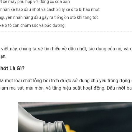
t xe máy phù hợp với động cơ của bạn
nhân xe hao dầu nhớt và cách xử lý xe ô tô bị hao nhớt
guyên nhân hàng đầu gây ra tiếng ồn ôtô khi tăng tốc
 xe ô tô cần chăm sóc và bảo dưỡng
 viết này, chúng ta sẽ tìm hiểu về dầu nhớt, tác dụng của nó, và
ạn.
Nhớt Là Gì?
là một loại chất lỏng bôi trơn được sử dụng chủ yếu trong động 
iảm ma sát, mài mòn, và tăng hiệu suất hoạt động. Dầu nhớt ba