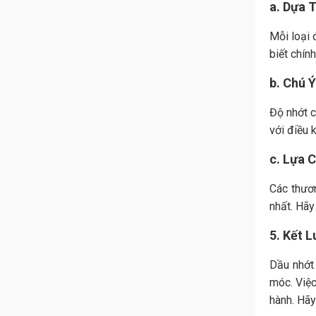
a. Dựa 
Mỗi loại 
biết chín
b. Chú 
Độ nhớt c
với điều 
c. Lựa 
Các thươ
nhất. Hãy
5. Kết 
Dầu nhớt 
móc. Việc
hành. Hãy