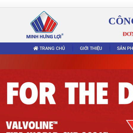
CÔN
ĐƠ
TRANG CHỦ
GIỚI THIỆU
SẢN P