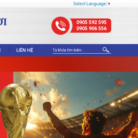
Select Language
▼
ỢI
0905 592 595
0905 906 556
C
LIÊN HỆ