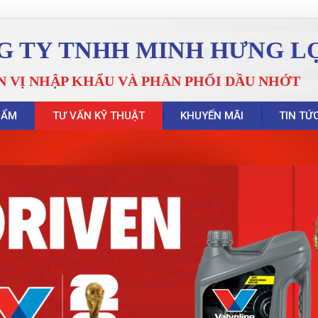
G TY TNHH MINH HƯNG L
N VỊ NHẬP KHẨU VÀ PHÂN PHỐI DẦU NHỚT
HẨM
TƯ VẤN KỸ THUẬT
KHUYẾN MÃI
TIN TỨ