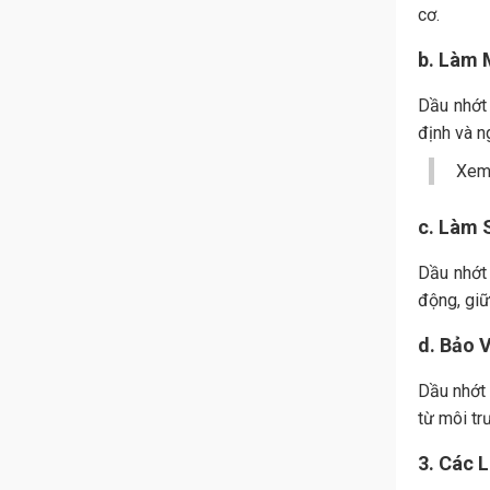
cơ.
b. Làm 
Dầu nhớt 
định và n
Xem
c. Làm 
Dầu nhớt
động, giữ
d. Bảo 
Dầu nhớt 
từ môi tr
3. Các 