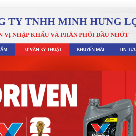
G TY TNHH MINH HƯNG L
N VỊ NHẬP KHẨU VÀ PHÂN PHỐI DẦU NHỚT
HẨM
TƯ VẤN KỸ THUẬT
KHUYẾN MÃI
TIN TỨ