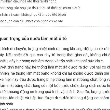
m khiến điều hòa ôtô thổi ra khí nóng
n trọng của phụ gia dầu nhớt có thể bạn chưa biết ?
nhân và cách khắc phục két nước ôtô bị sôi
tác dụng của dầu nhớt cho động cơ xe ôtô
 quan trọng của nước làm mát ô tô
 trình di chuyển, lượng nhiệt sinh ra trong khoang động cơ xe rất
máy. Nếu nhiệt độ quá cao duy trì trong thời gian dài, không ch
nhiều, gây hư hỏng nghiêm trọng và tốn nhiều chi phí sửa chữa.
uyết tình trạng này, hệ thống làm mát đã được ra đời với hai cơ
 nhiên, hệ thống làm mát bằng không khí lại không được đánh giá
xe hiện nay đều được trang bị hệ thống làm mát bằng chất lỏng với
làm mát bằng chất lỏng có một két nước chứa dung dịch nước làm
ra từ khoang động cơ trong quá trình vận hành. Sau đó, lượng nướ
 trình tản nhiệt và tiếp tục được đưa đến khoang động cơ nhằm
nh nhất.