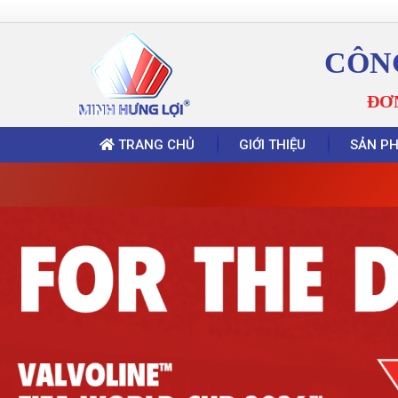
CÔN
ĐƠ
TRANG CHỦ
GIỚI THIỆU
SẢN P