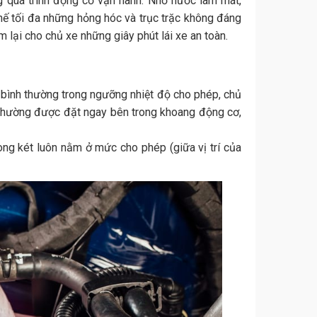
ng quá trình động cơ vận hành. Nhờ nước làm mát,
hế tối đa những hỏng hóc và trục trặc không đáng
m lại cho chủ xe những giây phút lái xe an toàn.
bình thường trong ngưỡng nhiệt độ cho phép, chủ
 thường được đặt ngay bên trong khoang động cơ,
ng két luôn nằm ở mức cho phép (giữa vị trí của