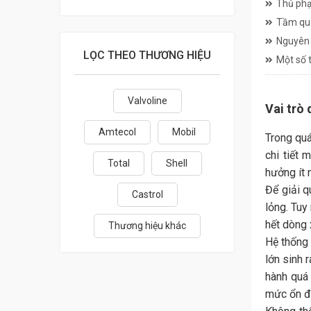
Thủ phạ
Tầm qua
Nguyên 
LỌC THEO THƯƠNG HIỆU
Một số 
Valvoline
Vai trò
Amtecol
Mobil
Trong quá
chi tiết 
Total
Shell
hưởng ít 
Để giải q
Castrol
lỏng. Tuy
hết dòng 
Thương hiệu khác
Hệ thống 
lớn sinh 
hành quá
mức ổn đị