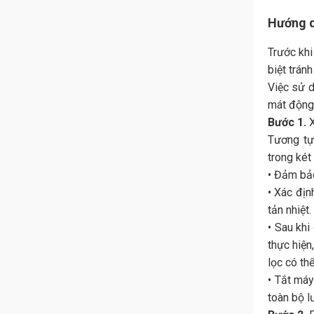
Hướng d
Trước khi
biệt trán
Việc sử 
mát động
Bước 1.
X
Tương tự
trong két
• Đảm bảo
• Xác địn
tản nhiệt
• Sau khi
thực hiện
lọc có th
• Tắt máy
toàn bộ l