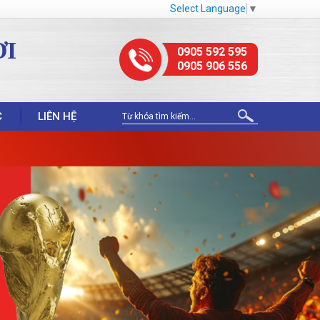
Select Language
▼
ỢI
0905 592 595
0905 906 556
C
LIÊN HỆ