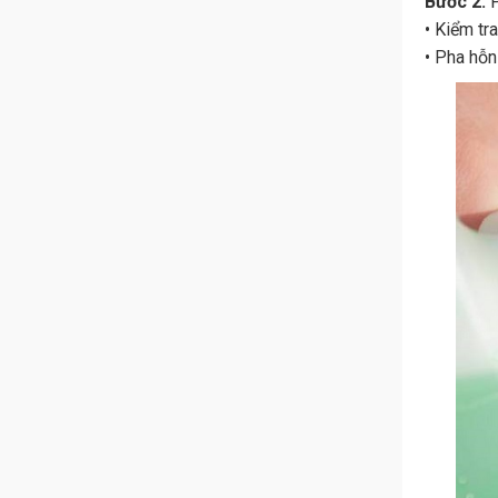
Bước 2.
P
• Kiểm tr
• Pha hỗn