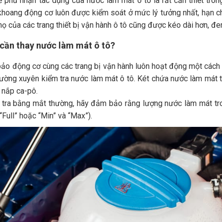
 phủ nhận tác dụng của nước làm mát ô tô là rất cần thiết tro
khoang động cơ luôn được kiểm soát ở mức lý tưởng nhất, hạn c
thọ của các trang thiết bị vận hành ô tô cũng được kéo dài hơn, đe
 cần thay nước làm mát ô tô?
o động cơ cùng các trang bị vận hành luôn hoạt động một cách 
hường xuyên kiểm tra nước làm mát ô tô. Két chứa nước làm mát
 nắp ca-pô.
 tra bằng mắt thường, hãy đảm bảo rằng lượng nước làm mát tro
“Full” hoặc “Min” và “Max”).