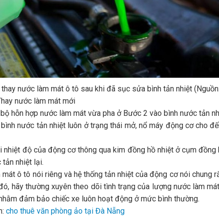
 thay nước làm mát ô tô sau khi đã sục sửa bình tản nhiệt (Nguồn
Thay nước làm mát mới
 bộ hỗn hợp nước làm mát vừa pha ở Bước 2 vào bình nước tản nhi
 bình nước tản nhiệt luôn ở trạng thái mở, nổ máy động cơ cho đến
i nhiệt độ của động cơ thông qua kim đồng hồ nhiệt ở cụm đồng h
tản nhiệt lại.
mát ô tô nói riêng và hệ thống tản nhiệt của động cơ nói chung rấ
đó, hãy thường xuyên theo dõi tình trạng của lượng nước làm mát 
 nhằm đảm bảo chiếc xe luôn hoạt động ở mức bình thường.
m:
cho thuê văn phòng ảo tại Đà Nẵng