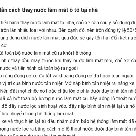
ẫn cách thay nước làm mát ô tô tại nhà
 tiến hành thay nước làm mát tại nhà, chủ xe cần chú ý sử dụng 
h trộn lẫn nhiều loại với nhau. Bên cạnh đó, nên trộn đúng tỷ lệ 5
dụng dung dịch nước làm mát quá đặc sẽ gây tổn hại đến két nư
 cơ.
ả toàn bộ nước làm mát cũ ra khỏi hệ thống
 như thay dầu máy, trước khi thay nước làm mát mới, chủ xe c
 nước và tiến hành xả toàn bộ ra ngoài:
 rằng động cơ xe đã tắt và khoang động cơ đã hoàn toàn nguội.
h vị trí của bình nước tản nhiệt: Mở nắp bình tản nhiệt ra, nâng 
. Nên đặt một chiếc xô hoặc chậu lớn ở phía dưới đáy bình tản nh
 đã xả hết toàn bộ lượng nước làm mát cũ, hãy đóng lỗ thoát nước
, đổ đầy nước lọc sinh hoạt vào, đậy nắp bình tản nhiệt lại và 
ể lưu chuyển trong hệ thống làm mát.
 xe và thực hiện lại từ đầu nhằm đảm bảo hệ thống làm mát đã 
ượng nước lọc ra bằng cách mở lỗ thoát nước dưới đáy bình tản nh