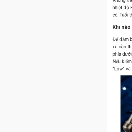
Không thể
nhiệt độ 
có. Tuổi 
Khi nào
Để đảm bả
xe cần t
phía dưới
Nếu kiểm
“Low” và 