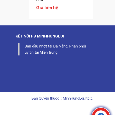
CI-4
Giá liên hệ
KẾT NỐI FB
MINHHUNGLOI
Bán dầu nhớt tại Đà Nẵng, Phân phối
uy tín tại Miền trung
Bản Quyền thuộc
.:: MinhHungLoi..ltd ::.