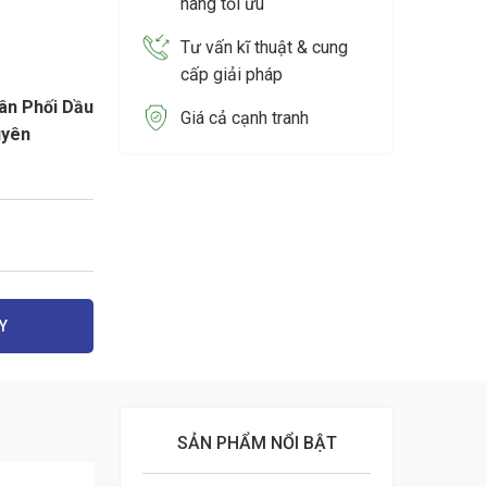
hàng tối ưu
Tư vấn kĩ thuật & cung
cấp giải pháp
ân Phối Dầu
Giá cả cạnh tranh
uyên
Y
SẢN PHẨM NỔI BẬT