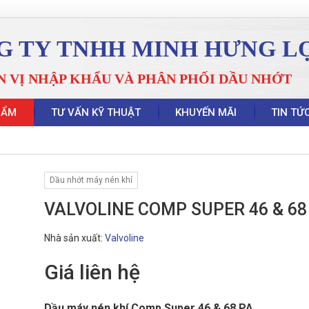
G TY TNHH MINH HƯNG L
N VỊ NHẬP KHẨU VÀ PHÂN PHỐI DẦU NHỚT
HẨM
TƯ VẤN KỸ THUẬT
KHUYẾN MÃI
TIN TỨ
Dầu nhớt máy nén khí
VALVOLINE COMP SUPER 46 & 68
Nhà sản xuất:
Valvoline
Giá liên hệ
Dầu máy nén khí Comp Super 46 & 68 PA