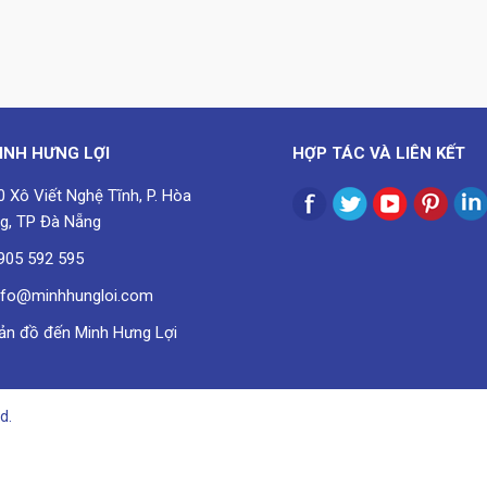
INH HƯNG LỢI
HỢP TÁC VÀ LIÊN KẾT
0 Xô Viết Nghệ Tĩnh, P. Hòa
g, TP Đà Nẵng
905 592 595
nfo@minhhungloi.com
ản đồ đến Minh Hưng Lợi
d.