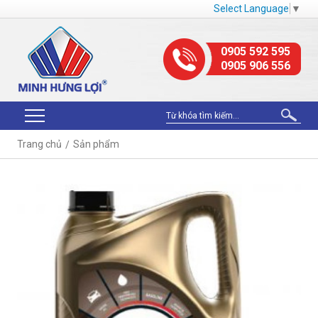
Select Language
▼
0905 592 595
0905 906 556
Trang chủ
Sản phẩm