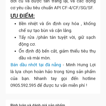
đời cũ và được tân trang lại, và các động
cơ yêu cầu tiêu chuẩn API CF-4/CF/SG/SF.
ƯU ĐIỂM:
Bền nhiệt và ổn định oxy hóa , khống
chế sự tạo bùn và cặn lắng.
Tẩy rửa /phân tán tuyệt vời, giữ sạch
động cơ.
Ổn định độ bến cắt, giảm thiểu tiêu thụ
dầu và mài mòn.
Bán dầu nhớt tại đà nẵng
- Minh Hưng Lợi
là lựa chọn hoàn hảo trong từng sản phẩm
của bạn. Nhanh tay gọi đến hotline
0905.592.595 để được tư vấn miễn phí !
Bình luận và dánh giá sản phẩm