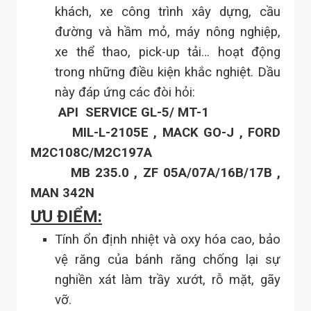
khách, xe công trình xây dựng, cầu
đường và hầm mỏ, máy nông nghiệp,
xe thể thao, pick-up tải… hoạt động
trong những điều kiện khắc nghiệt. Dầu
này đáp ứng các đòi hỏi:
API SERVICE GL-5/ MT-1
MIL-L-2105E , MACK GO-J , FORD
M2C108C/M2C197A
MB 235.0 , ZF 05A/07A/16B/17B ,
MAN 342N
ƯU ĐIỂM:
Tính ổn định nhiệt và oxy hóa cao, bảo
vệ răng của bánh răng chống lại sự
nghiền xát làm trầy xướt, rỗ mặt, gãy
vỡ.