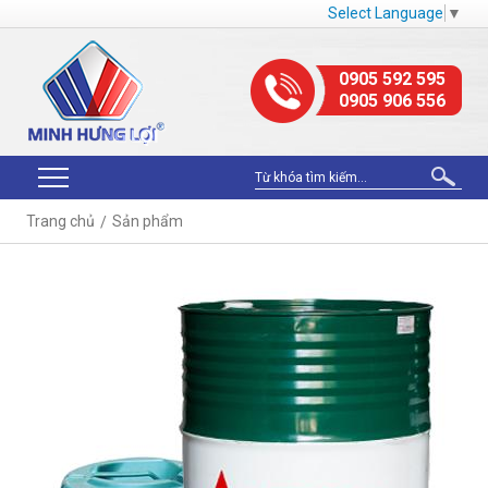
Select Language
▼
0905 592 595
0905 906 556
Trang chủ
Sản phẩm